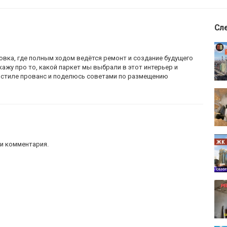
Сл
вка, где полным ходом ведётся ремонт и создание будущего
кажу про то, какой паркет мы выбрали в этот интерьер и
в стиле прованс и поделюсь советами по размещению
iiofqyHoyox-jvYmRB3_
и комментария.
и является крупнейшим импортёром европейской керамической
компания Novus – это 2 элитных салона керамики и сантехники
анкт-Петербурга на Васильевском острове.