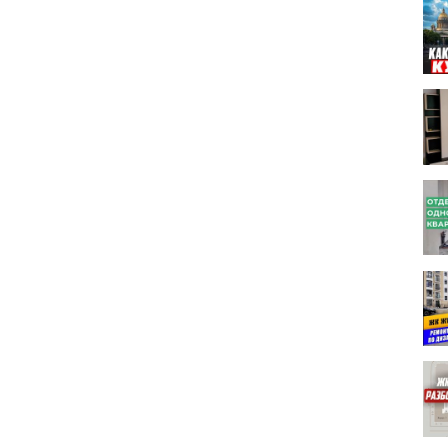
д.34
+
ulekina
terior