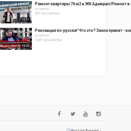
Ремонт квартиры 76 м2 в ЖК Адмирал/Ремонт в С
от
admin
327 просмотры
14:31
Реновация по-русски! Что это? Закон принят - к
от
admin
7,601 просмотры
13:25
Russian