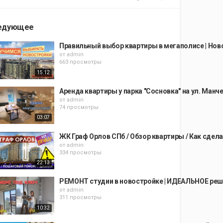
едующее
Правильный выбор квартиры в мегаполисе | Ново
от
admin
663 просмотры
15:12
Аренда квартиры у парка "Сосновка" на ул. Манч
от
admin
74 просмотры
03:07
ЖК Граф Орлов СПб / Обзор квартиры / Как сдел
от
admin
334 просмотры
22:13
РЕМОНТ студии в новостройке | ИДЕАЛЬНОЕ ре
от
admin
311 просмотры
10:32