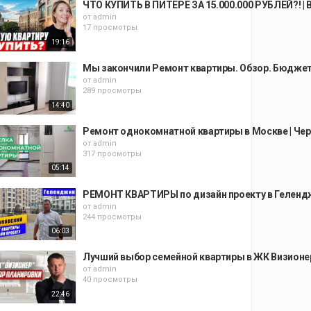
ЧТО КУПИТЬ В ПИТЕРЕ ЗА 15.000.000 РУБЛЕЙ?! |
от
admin
17 просмотры
19:16
Мы закончили Ремонт квартиры. Обзор. Бюджет
от
admin
289 просмотры
14:40
Ремонт однокомнатной квартиры в Москве | Чер
от
admin
317 просмотры
05:14
РЕМОНТ КВАРТИРЫ по дизайн проекту в Гелендж
от
admin
244 просмотры
06:03
Лучший выбор семейной квартиры в ЖК Визионер
от
admin
40 просмотры
22:46