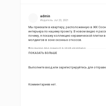
admin
Издатель
Jul 23, 2021
Мы приехали в квартиру, расположенную в ЖК Сосно
интерьера по нашему проекту. В новом видео я расс
почему, я покажу коллекцию керамической плитки 
молдингов в зоне оконных откосов.⁣
Все видео про ремонт в этой квартире:
https://www.youtube.com/playlist?list=PLni4rHH0UjHC_
ПОКАЗАТЬ БОЛЬШЕ
Шоу-рум Francisco Segarra в Испании:
https://youtu.be/TV8y566BHIg
Выполните вход
или
зарегистрируйтесь
для отправк
Интерьер для клиентов из Нового Уренгоя:
https://youtu.be/KWCiXhBGffE
- - -
Комментариев нет.
Компания Novus существует на рынке уже 24 года 
плитки в Северо-Западном ФО. На сегодняшний день 
Novus, которые находятся в историческом центре С