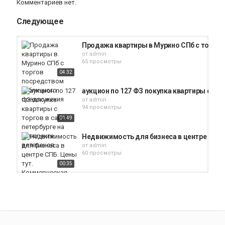
Комментариев нет.
Следующее
Продажа квартиры в Мурино СПб с торго
от
admin
65 просмотры
04:32
аукцион по 127 ФЗ покупка квартиры с тор
от
admin
94 просмотры
01:49
Недвижимость для бизнеса в центре СПБ.
от
admin
60 просмотры
00:35
Квартира 23 кв м в Санкт-Петербурге где и
от
admin
245 просмотры
00:15