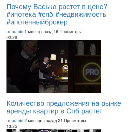
Почему Васька растет в цене?
#ипотека #спб #недвижимость
#ипотечныйброкер
от
admin
1 месяц назад
16 Просмотры
02:28
Количество предложения на рынке
аренды квартир в Спб растет
от
admin
2 месяцев назад
21 Просмотры
13:25