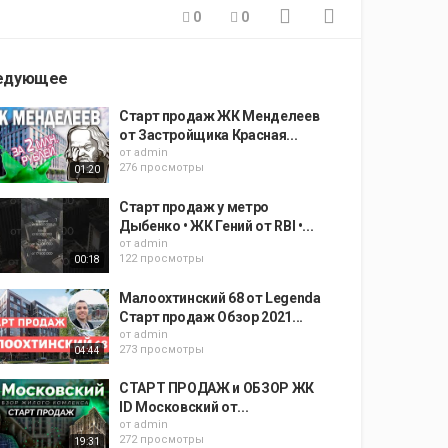
0
0
едующее
Старт продаж ЖК Менделеев
от Застройщика Красная...
от
admin
276 просмотры
01:20
Старт продаж у метро
Дыбенко • ЖК Гений от RBI •...
от
admin
122 просмотры
00:18
Малоохтинский 68 от Legenda
Старт продаж Обзор 2021...
от
admin
273 просмотры
04:44
СТАРТ ПРОДАЖ и ОБЗОР ЖК
ID Московский от...
от
admin
272 просмотры
19:31