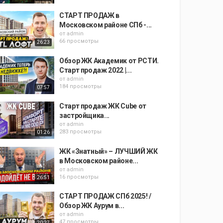
СТАРТ ПРОДАЖ в
Московском районе СПб -...
от
admin
66 просмотры
26:23
Обзор ЖК Академик от РСТИ.
Старт продаж 2022 |...
от
admin
184 просмотры
07:57
Старт продаж ЖК Cube от
застройщика...
от
admin
283 просмотры
01:26
ЖК «Знатный» – ЛУЧШИЙ ЖК
в Московском районе...
от
admin
16 просмотры
26:51
СТАРТ ПРОДАЖ СПб 2025! /
Обзор ЖК Аурум в...
от
admin
47 просмотры
20:27