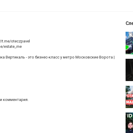
Сл
/t.me/oteczpavel
me/estate_me
а Вертикаль - это бизнес-класс у метро Московские Ворота |
и комментария.