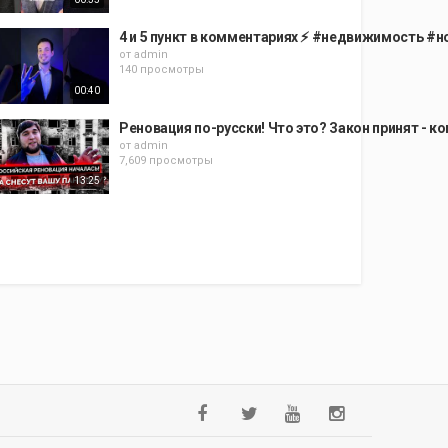
4 и 5 пункт в комментариях ⚡️ #недвижимость 
от
admin
140 просмотры
00:40
Реновация по-русски! Что это? Закон принят - к
от
admin
7,609 просмотры
13:25