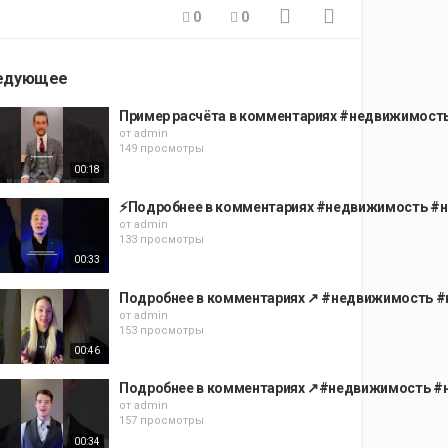
0
0
едующее
Пример расчёта в комментариях #недвижимость
от
admin
149 просмотры
00:18
⚡️Подробнее в комментариях #недвижимость #н
от
admin
133 просмотры
00:33
Подробнее в комментариях ↗️ #недвижимость #
от
admin
153 просмотры
00:46
Подробнее в комментариях ↗️#недвижимость #н
от
admin
157 просмотры
00:34