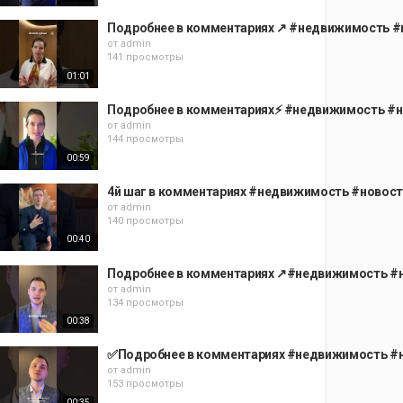
Подробнее в комментариях ↗️ #недвижимость #
от
admin
141 просмотры
01:01
Подробнее в комментариях⚡️ #недвижимость #н
от
admin
144 просмотры
00:59
4й шаг в комментариях #недвижимость #новост
от
admin
140 просмотры
00:40
Подробнее в комментариях ↗️#недвижимость #н
от
admin
134 просмотры
00:38
✅Подробнее в комментариях #недвижимость #н
от
admin
153 просмотры
00:35