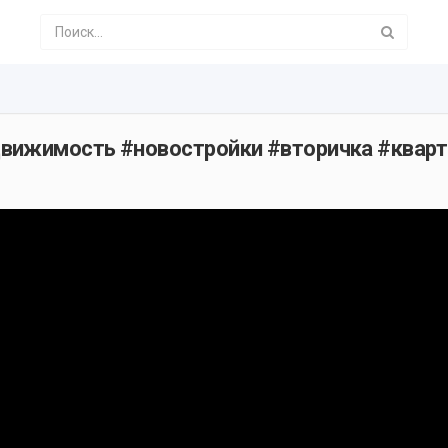
движимость #новостройки #вторичка #квар