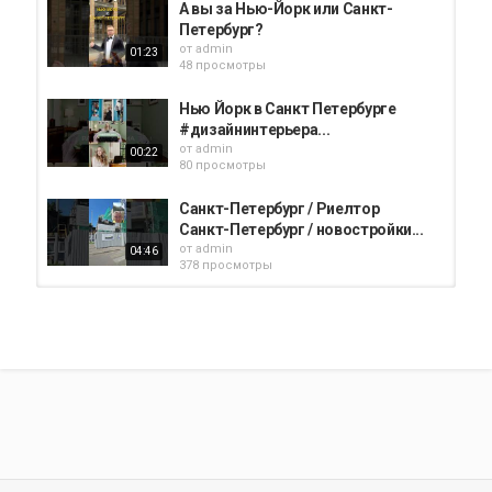
А вы за Нью-Йорк или Санкт-
Петербург?
от
admin
01:23
48 просмотры
Нью Йорк в Санкт Петербурге
#дизайнинтерьера...
от
admin
00:22
80 просмотры
Санкт-Петербург / Риелтор
Санкт-Петербург / новостройки...
от
admin
04:46
378 просмотры
Какой Мост Лучше? Нью Йорк или
Кронштадт / НЕДВИЖИМОСТЬ...
от
admin
00:16
47 просмотры
Нью-Йорк на окраине СПб с
Центральным парком!
от
admin
01:27
44 просмотры