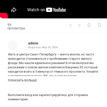
99
просмотры
admin
Издатель
May 24, 2024
Жить в центре Санкт-Петербурга — мечта многих, но часто
приходится сталкиваться с проблемами старого жилого
фонда. Мы нашли идеальное решение! В этом выпуске мы
расскажем о новом жилом комплексе Бакунина 33, который
находится всего в 5 минутах от Невского проспекта. Узнайте
о преимуществах этого ЖК, его расположении,
инфраструктуре и ценах на квартиры.
ПОКАЗАТЬ БОЛЬШЕ
Подписывайтесь на канал и ставьте лайк, чтобы не
пропустить важные новости в мире недвижимости!
Выполните вход
или
зарегистрируйтесь
для отправки
комментария.
Тайм-коды: