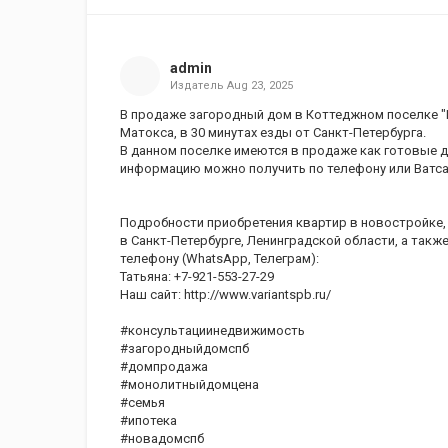
admin
Издатель
Aug 23, 2025
В продаже загородный дом в Коттеджном поселке "
Матокса, в 30 минутах езды от Санкт-Петербурга.
В данном поселке имеются в продаже как готовые д
информацию можно получить по телефону или Ватсап:
Подробности приобретения квартир в новостройке,
в Санкт-Петербурге, Ленинградской области, а такж
телефону (WhatsApp, Телеграм):
Татьяна: +7-921-553-27-29
Наш сайт: http://www.variantspb.ru/
#консультациинедвижимость
#загородныйдомспб
#домпродажа
#монолитныйдомцена
#семья
#ипотека
#новадомспб