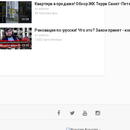
Квартира в продаже! Обзор ЖК Терра Санкт-Пет
от
admin
93 просмотры
00:58
Реновация по-русски! Что это? Закон принят - к
от
admin
7,602 просмотры
13:25
Russian