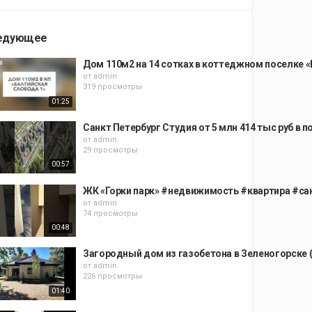
едующее
Дом 110м2 на 14 сотках в коттеджном поселке 
от
admin
319 просмотры
01:25
Санкт Петербург Студия от 5 млн 414 тыс руб в п
от
admin
29 просмотры
00:57
ЖК «Горки парк» #недвижимость #квартира #са
от
admin
74 просмотры
00:48
Загородный дом из газобетона в Зеленогорске 
от
admin
226 просмотры
01:40