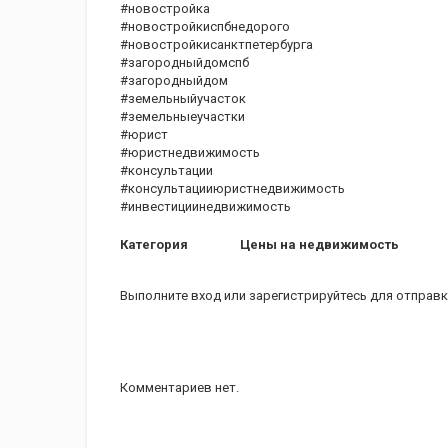
#новостройка
#новостройкиспбнедорого
#новостройкисанктпетербурга
#загородныйдомспб
#загородныйдом
#земельныйучасток
#земельныеучастки
#юрист
#юристнедвижимость
#консультации
#консультацииюристнедвижимость
#инвестициинедвижимость
Категория
Цены на недвижимость
Выполните вход
или
зарегистрируйтесь
для отправк
Комментариев нет.