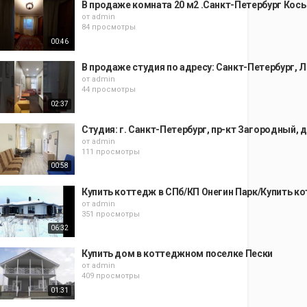
В продаже комната 20 м2 .Санкт-Петербург Косы
от
admin
84 просмотры
00:46
В продаже студия по адресу: Санкт-Петербург, Л
от
admin
44 просмотры
02:37
Студия: г. Санкт-Петербург, пр-кт Загородный, д.
от
admin
111 просмотры
00:58
Купить коттедж в СПб/КП Онегин Парк/Купить к
от
admin
351 просмотры
06:32
Купить дом в коттеджном поселке Пески
от
admin
409 просмотры
01:31