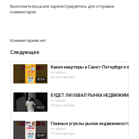
Выполните вход
или
зарегистрируйтесь
для отправки
комментария.
Комментариев нет.
Следующее
Какие квартиры в Санкт-Петербурге подеш
от
admin
64 просмотры
00:56
БУДЕТ ЛИ ОБВАЛ РЫНКА НЕДВИЖИМОСТИ В
от
admin
79 просмотры
00:52
Главные угрозы рынка недвижимости Петер
от
admin
73 просмотры
00:49