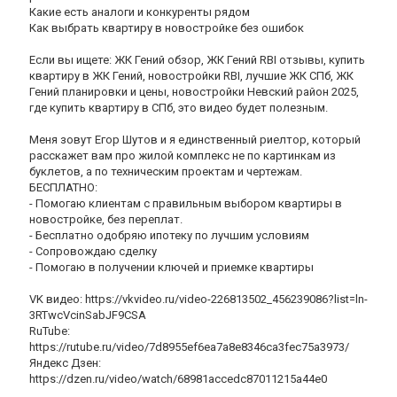
Какие есть аналоги и конкуренты рядом
Как выбрать квартиру в новостройке без ошибок
Если вы ищете: ЖК Гений обзор, ЖК Гений RBI отзывы, купить
квартиру в ЖК Гений, новостройки RBI, лучшие ЖК СПб, ЖК
Гений планировки и цены, новостройки Невский район 2025,
где купить квартиру в СПб, это видео будет полезным.
Меня зовут Егор Шутов и я единственный риелтор, который
расскажет вам про жилой комплекс не по картинкам из
буклетов, а по техническим проектам и чертежам.
БЕСПЛАТНО:
- Помогаю клиентам с правильным выбором квартиры в
новостройке, без переплат.
- Бесплатно одобряю ипотеку по лучшим условиям
- Сопровождаю сделку
- Помогаю в получении ключей и приемке квартиры
VK видео: https://vkvideo.ru/video-226813502_456239086?list=ln-
3RTwcVcinSabJF9CSA
RuTube:
https://rutube.ru/video/7d8955ef6ea7a8e8346ca3fec75a3973/
Яндекс Дзен:
https://dzen.ru/video/watch/68981accedc87011215a44e0