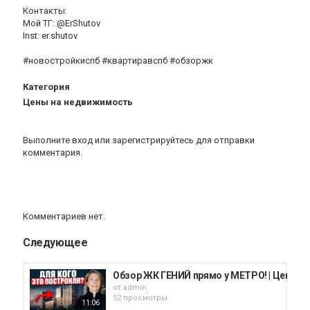
Контакты:
Мой ТГ: @ErShutov
Inst: er.shutov
#новостройкиспб #квартиравспб #обзоржк
Категория
Цены на недвижимость
Выполните вход
или
зарегистрируйтесь
для отправки
комментария.
Комментариев нет.
Следующее
Обзор ЖК ГЕНИЙ прямо у МЕТРО! | Цены н
от
admin
52 просмотры
11:06