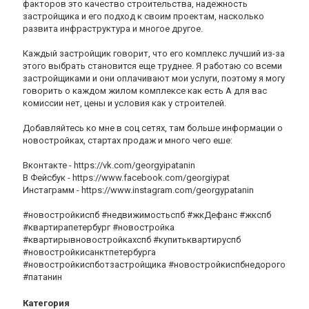
факторов это качество строительства, надежность
застройщика и его подход к своим проектам, насколько
развита инфраструктура и многое другое.
Каждый застройщик говорит, что его комплекс лучший из-за
этого выбрать становится еще труднее. Я работаю со всеми
застройщиками и они оплачивают мои услуги, поэтому я могу
говорить о каждом жилом комплексе как есть А для вас
комиссии нет, цены и условия как у строителей.
Добавляйтесь ко мне в соц сетях, там больше информации о
новостройках, стартах продаж и много чего еше:
Вконтакте - https://vk.com/georgyipatanin
В Фейсбук - https://www.facebook.com/georgiypat
Инстаграмм - https://www.instagram.com/georgypatanin
#новостройкиспб #недвижимостьспб #жкДефанс #жкспб
#квартирапетербург #новостройка
#квартирывновостройкахспб #купитьквартируспб
#новостройкисанктпетербурга
#новостройкиспботзастройщика #новостройкиспбнедорого
#патанин
Категория