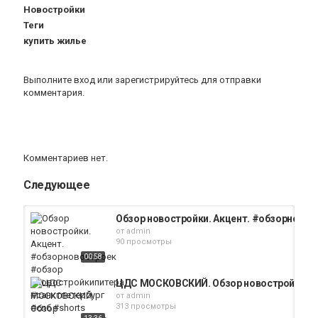
Новостройки
Теги
купить жилье
Выполните вход
или
зарегистрируйтесь
для отправки
комментария.
Комментариев нет.
Следующее
Обзор новостройки. Акцент. #обзорновос
от
admin
90 просмотры
00:58
ЦДС МОСКОВСКИЙ. Обзор новостройки Сп
от
admin
313 просмотры