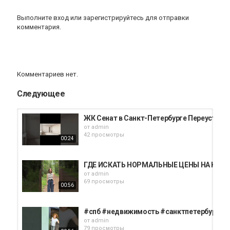
Выполните вход
или
зарегистрируйтесь
для отправки
комментария.
Комментариев нет.
Следующее
ЖК Сенат в Санкт-Петербурге Переуступк
от
admin
42 просмотры
00:24
ГДЕ ИСКАТЬ НОРМАЛЬНЫЕ ЦЕНЫ НА КВАРТ
от
admin
69 просмотры
00:56
#спб #недвижимость #санктпетербург #
от
admin
79 просмотры