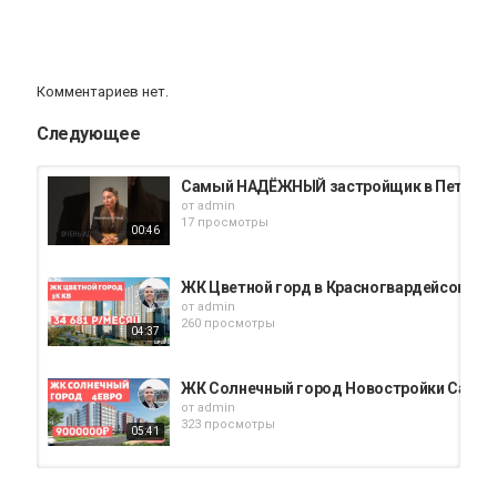
Комментариев нет.
Следующее
Самый НАДЁЖНЫЙ застройщик в Петербу
от
admin
17 просмотры
00:46
ЖК Цветной горд в Красногвардейсокм ра
от
admin
260 просмотры
04:37
ЖК Солнечный город Новостройки Санкт Пе
от
admin
323 просмотры
05:41
ЖК ЦВЕТНОЙ ГОРОД 19 КВАРТАЛ 17.10.20