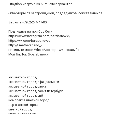
- подбор квартир из 60 тысяч вариантов
- квартиры от застройщиков, подрядчиков, собственников
Звоните +7952-241-47-00
Подпишись на мои Соц Сети
https://www.instagram.com/barabanov.vl/
https://vk.com/barabanovve
http://t.me/barabano_v
Напишите мне в WhatsApp https://vk.cc/auvfsi
Мой Тик Ток @barabanov.vl
жк цветной город
жк цветной город официальный
жк цветной город санкт
жк цветной город санкт петербург
жк цветной город спб
комплекса цветной город
лср цветной город
цветной город
цветной город 26