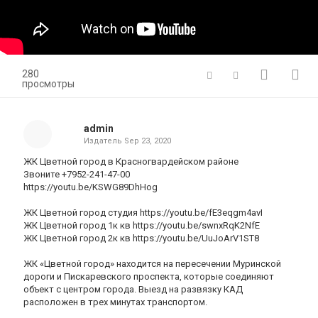
280
просмотры
admin
Издатель
Sep 23, 2020
ЖК Цветной город в Красногвардейском районе
Звоните +7952-241-47-00
https://youtu.be/KSWG89DhHog
ЖК Цветной город студия https://youtu.be/fE3eqgm4avI
ЖК Цветной город 1к кв https://youtu.be/swnxRqK2NfE
ЖК Цветной город 2к кв https://youtu.be/UuJoArV1ST8
ЖК «Цветной город» находится на пересечении Муринской
дороги и Пискаревского проспекта, которые соединяют
объект с центром города. Выезд на развязку КАД
расположен в трех минутах транспортом.