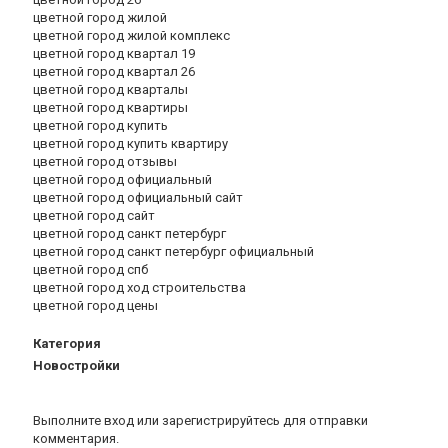
цветной город жилой
цветной город жилой комплекс
цветной город квартал 19
цветной город квартал 26
цветной город кварталы
цветной город квартиры
цветной город купить
цветной город купить квартиру
цветной город отзывы
цветной город официальный
цветной город официальный сайт
цветной город сайт
цветной город санкт петербург
цветной город санкт петербург официальный
цветной город спб
цветной город ход строительства
цветной город цены
Категория
Новостройки
Выполните вход
или
зарегистрируйтесь
для отправки
комментария.