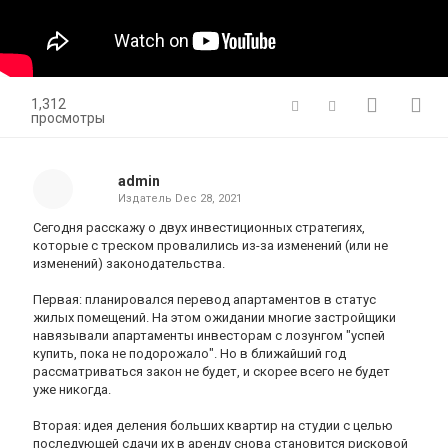
1,312
просмотры
admin
Издатель
Dec 28, 2021
Сегодня расскажу о двух инвестиционных стратегиях,
которые с треском провалились из-за изменений (или не
изменений) законодательства.
Первая: планировался перевод апартаментов в статус
жилых помещений. На этом ожидании многие застройщики
навязывали апартаменты инвесторам с лозунгом "успей
купить, пока не подорожало". Но в ближайший год
рассматриваться закон не будет, и скорее всего не будет
уже никогда.
Вторая: идея деления больших квартир на студии с целью
последующей сдачи их в аренду снова становится рисковой