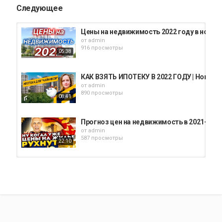
Следующее
Цены на недвижимость 2022 году в новост
от
admin
916 просмотры
05:38
КАК ВЗЯТЬ ИПОТЕКУ В 2022 ГОДУ | Новост
от
admin
890 просмотры
08:41
Прогноз цен на недвижимость в 2021-2022
от
admin
587 просмотры
22:10
Недвижимость в 2020 году / Будет ли криз
от
admin
370 просмотры
1:37:10
Инвестиции в рынок недвижимости Санкт-
от
admin