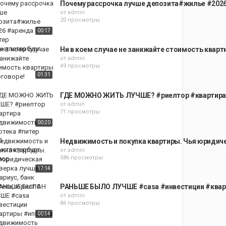
Почему рассрочка лучше депозита#жилье #2026
от
admin
20 просмотры
00:17
Ни в коем случае не занижайте стоимость кварт
от
admin
49 просмотры
01:31
ГДЕ МОЖНО ЖИТЬ ЛУЧШЕ? #риелтор #квартира 
от
admin
71 просмотры
00:20
Недвижимость и покупка квартиры. Чья юридичес
от
admin
586 просмотры
17:14
РАНЬШЕ БЫЛО ЛУЧШЕ #casa #инвестиции #кварт
от
admin
86 просмотры
00:54