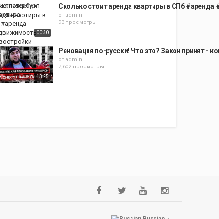
Сколько стоит аренда квартиры в СПб #аренда
от
admin
93 просмотры
00:30
Реновация по-русски! Что это? Закон принят - к
от
admin
7,602 просмотры
13:25
Russian