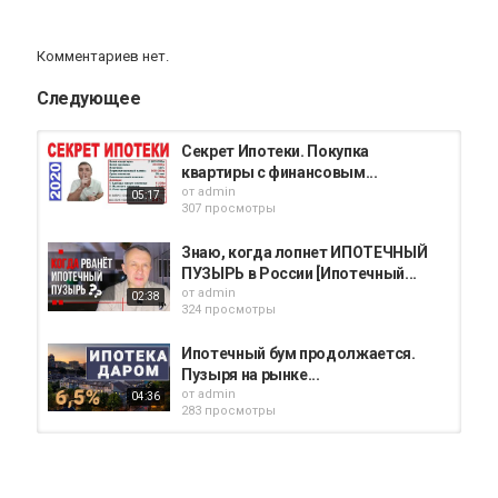
Комментариев нет.
Следующее
Секрет Ипотеки. Покупка
квартиры с финансовым...
от
admin
05:17
307 просмотры
Знаю, когда лопнет ИПОТЕЧНЫЙ
ПУЗЫРЬ в России [Ипотечный...
от
admin
02:38
324 просмотры
Ипотечный бум продолжается.
Пузыря на рынке...
от
admin
04:36
283 просмотры
Ипотечный пузырь. Что будет с
новостройками? | Михаил...
от
admin
09:14