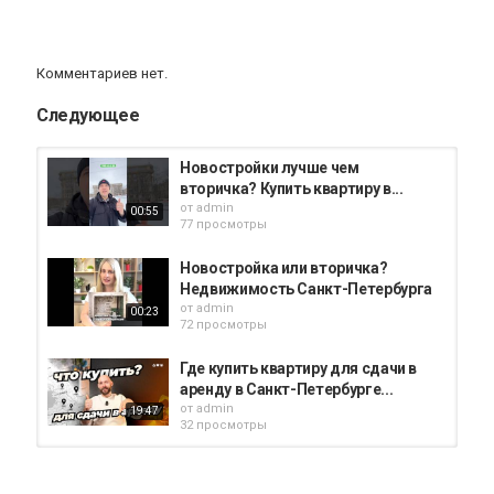
Комментариев нет.
Следующее
Новостройки лучше чем
вторичка? Купить квартиру в...
от
admin
00:55
77 просмотры
Новостройка или вторичка?
Недвижимость Санкт-Петербурга
от
admin
00:23
72 просмотры
Где купить квартиру для сдачи в
аренду в Санкт-Петербурге...
от
admin
19:47
32 просмотры
Почему я решил купить комнату в
коммуналке, а не квартиру