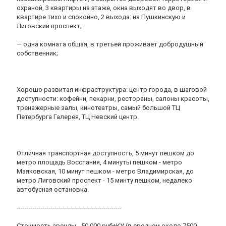
охраной, 3 квартиры на этаже, окна выходят во двор, в
квартире тихо и спокойно, 2 выхода: на Пушкинскую и
Лиговский проспект;
— одна комната общая, в третьей проживает добродушный
собственник;
Хорошо развитая инфраструктура: центр города, в шаговой
доступности: кофейни, пекарни, рестораны, салоны красоты,
тренажерные залы, кинотеатры, самый большой ТЦ
Петербурга Галерея, ТЦ Невский центр.
Отличная транспортная доступность, 5 минут пешком до
метро площадь Восстания, 4 минуты пешком - метро
Маяковская, 10 минут пешком - метро Владимирская, до
метро Лиговский проспект - 15 минту пешком, недалеко
автобусная остановка.
----------------------------------------------------
Стоимость аренды - 50.000 руб+КУ (в среднем около 7500