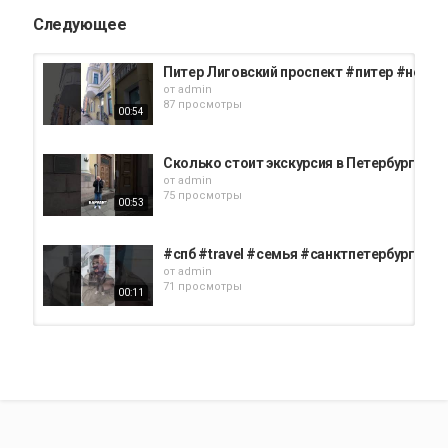
Следующее
Питер Лиговский проспект #питер #недви
от
admin
87 просмотры
00:54
Сколько стоит экскурсия в Петербурге 
от
admin
75 просмотры
00:53
#спб #travel #семья #санктпетербург #sh
от
admin
71 просмотры
00:11
Японское консульство в Санкт-Петербург
от
admin
99 просмотры
00:31
Самый лучший район в Санкт-Петербурге д