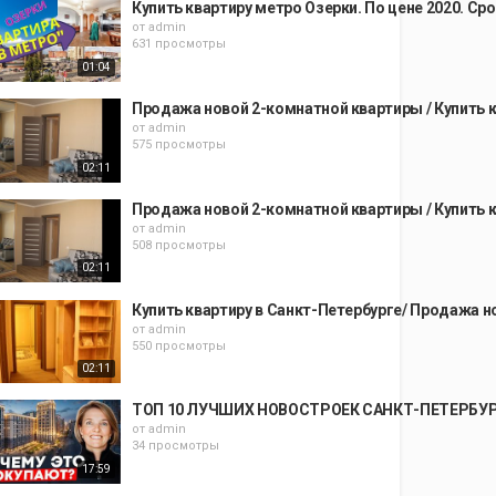
Купить квартиру метро Озерки. По цене 2020. Ср
от
admin
631 просмотры
01:04
Продажа новой 2-комнатной квартиры / Купить к
от
admin
575 просмотры
02:11
Продажа новой 2-комнатной квартиры / Купить к
от
admin
508 просмотры
02:11
Купить квартиру в Санкт-Петербурге/ Продажа но
от
admin
550 просмотры
02:11
ТОП 10 ЛУЧШИХ НОВОСТРОЕК САНКТ-ПЕТЕРБУРГА!
от
admin
34 просмотры
17:59