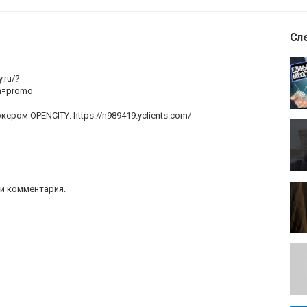
Сл
.ru/?
n=promo
ером OPENCITY: https://n989419.yclients.com/
и комментария.