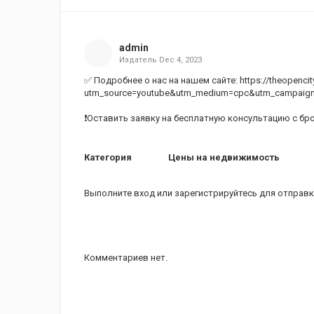
admin
Издатель
Dec 4, 2023
✅ Подробнее о нас на нашем сайте: https://theopencity
utm_source=youtube&utm_medium=cpc&utm_campaig
❗️Оставить заявку на бесплатную консультацию с брок
Категория
Цены на недвижимость
Выполните вход
или
зарегистрируйтесь
для отправк
Комментариев нет.