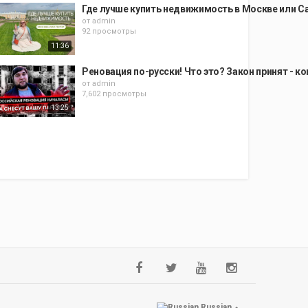
Где лучше купить недвижимость в Москве или Са
от
admin
92 просмотры
11:36
Реновация по-русски! Что это? Закон принят - к
от
admin
7,602 просмотры
13:25
Russian