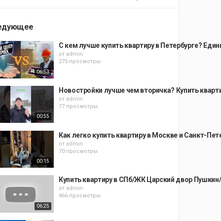
едующее
С кем лучше купить квартиру в Петербурге? Еди
от
admin
275 просмотры
06:53
Новостройки лучше чем вторичка? Купить кварт
от
admin
77 просмотры
00:55
Как легко купить квартиру в Москве и Санкт-Пет
от
admin
70 просмотры
00:15
Купить квартиру в СПб/ЖК Царский двор Пушкин/
от
admin
466 просмотры
06:25