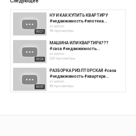
Следующее
НУ И КАК КУПИТЬ КВАРТИРУ
#недвижимость #ипотека...
от
admin
94 просмотры
00:21
МАШИНА ИЛИ КВАРТИРА???
#casa #недвижимость...
от
admin
229 просмотры
00:24
РАЗБОРКА РИЭЛТОРСКАЯ #casa
#недвижимость #квартира...
от
admin
83 просмотры
00:07
ЛЮБИМЫЙ РАЙОН СПБ #casa
#квартиры #ипотека...
от
admin
77 просмотры
00:24
Самая дорогая квартира в
Петербурге! #casa #квартиры...