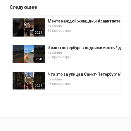
Следующее
Мечта каждой женщины #санктпетербург
от
admin
90 просмотры
00:33
#санктпетербург #недвижимость #дизай
от
admin
86 просмотры
00:28
Что это за улица в Санкт-Петербурге? Х
от
admin
43 просмотры
00:31
❓Хотели бы жить здесь? Пишите в комме
от
admin
51 просмотры
02:30
Санкт-Петербург - город-музей! И недви