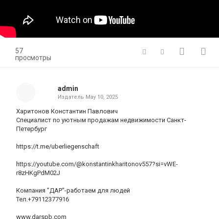
57
просмотры
admin
Издатель
May 10, 2025
Харитонов Константин Павлович
Специалист по уютным продажам недвижимости Санкт-
Петербург
https://t.me/uberliegenschaft
https://youtube.com/@konstantinkharitonov557?si=vWE-
r8zHKgPdM02J
Компания "ДАР"-работаем для людей
Тел.+79112377916
www.darspb.com