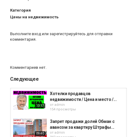
Категория
Цены на недвижимость
Выполните вход
или
зарегистрируйтесь
для отправки
комментария.
Комментариев нет.
Следующее
Хотелки продавцов
недвижимости / Цена и место /...
от
admin
13:17
154 просмотры
Запрет продажи долей Обман с
авансом за квартиру Штрафы...
от
admin
09:40