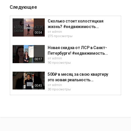
Следующее
Сколько стоит холостяцкая
жизнь? #недвижимость...
от
admin
00:54
275 просмотры
Новая скидка от ЛСР в Санкт-
Петербурге! #недвижимость...
от
admin
00:17
90 просмотры
500₽ в месяц за свою квартиру
это новая реальность...
от
admin
00:45
30 просмотры
От «бетона» до квартиры мечты
— дизайн-проект в подарок...
от
admin
00:43
49 просмотры
Рассрочка-новая возможность