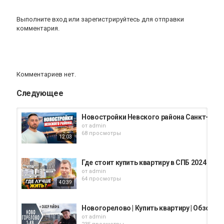
Выполните вход
или
зарегистрируйтесь
для отправки
комментария.
Комментариев нет.
Следующее
Новостройки Невского района Санкт-Петерб
от
admin
68 просмотры
12:03
Где стоит купить квартиру в СПБ 2024 / Т
от
admin
64 просмотры
40:39
Новогорелово | Купить квартиру | Обзор р
от
admin