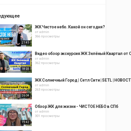
едующее
ЖК Чистое небо. Какой он сегодня?
от
admin
366 просмотры
21:41
Видео обзор экскурсия ЖК Зелёный Квартал от С
от
admin
362 просмотры
18:01
ЖК Солнечный Город | Сетл Сити | SETL | НОВ
от
admin
263 просмотры
26:04
Обзор ЖК для жизни - ЧИСТОЕ НЕБО в СПб
от
admin
301 просмотры
19:42