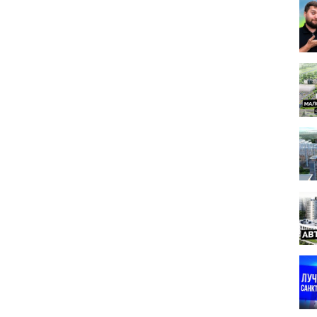
плексу? Что вы еще хотите посмотреть?
s https://www.youtube.com/watch?v=II7KS2P55z4&t=3s
1s
ях:
most.spb
ир в новостройках бесплатно. Работаем без выходных.
тпетербург#жкчистоенебоспб#сетлсити#setlcity#жкчистоенебостуди