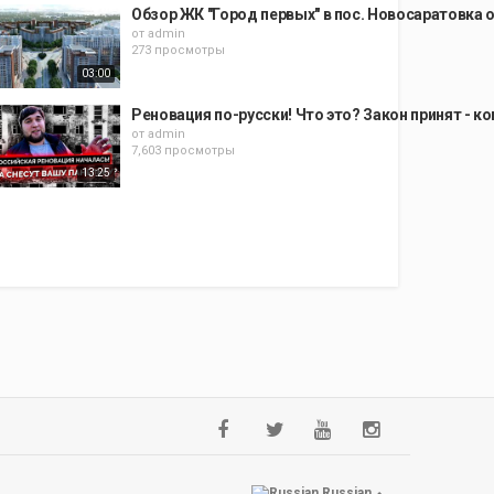
Обзор ЖК "Город первых" в пос. Новосаратовка 
от
admin
273 просмотры
03:00
Реновация по-русски! Что это? Закон принят - к
от
admin
7,603 просмотры
13:25
Russian