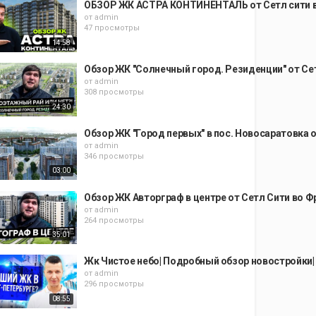
ОБЗОР ЖК АСТРА КОНТИНЕНТАЛЬ от Сетл сити в 
от
admin
47 просмотры
14:58
Обзор ЖК "Солнечный город. Резиденции" от Се
от
admin
308 просмотры
24:30
Обзор ЖК "Город первых" в пос. Новосаратовка 
от
admin
346 просмотры
03:00
я#обзорновостроекспб#жкчистоенебоотзывы#сетлситиновостройкисп
Обзор ЖК Авторграф в центре от Сетл Сити во Ф
от
admin
264 просмотры
35:01
Жк Чистое небо| Подробный обзор новостройки|
от
admin
296 просмотры
08:55