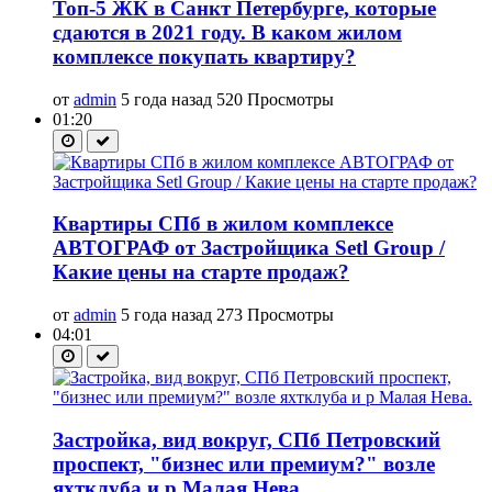
Топ-5 ЖК в Санкт Петербурге, которые
сдаются в 2021 году. В каком жилом
комплексе покупать квартиру?
от
admin
5 года назад
520 Просмотры
01:20
Квартиры СПб в жилом комплексе
АВТОГРАФ от Застройщика Setl Group /
Какие цены на старте продаж?
от
admin
5 года назад
273 Просмотры
04:01
Застройка, вид вокруг, СПб Петровский
проспект, "бизнес или премиум?" возле
яхтклуба и р Малая Нева.