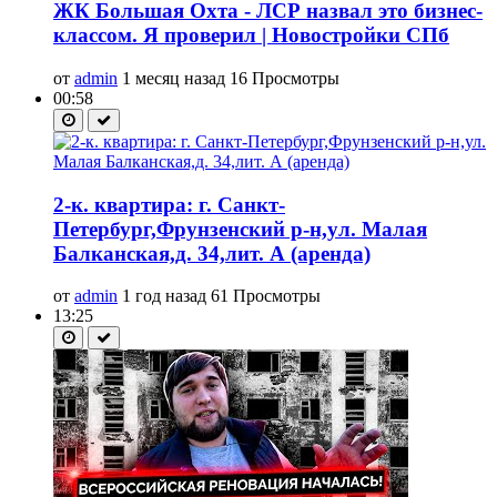
ЖК Большая Охта - ЛСР назвал это бизнес-
классом. Я проверил | Новостройки СПб
от
admin
1 месяц назад
16 Просмотры
00:58
2-к. квартира: г. Санкт-
Петербург,Фрунзенский р-н,ул. Малая
Балканская,д. 34,лит. А (аренда)
от
admin
1 год назад
61 Просмотры
13:25