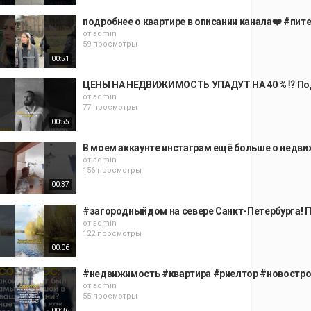
подробнее о квартире в описании канала❤️ #пи
от
admin
59 просмотры
00:51
ЦЕНЫ НА НЕДВИЖИМОСТЬ УПАДУТ НА 40 % ⁉️ Подр
от
admin
77 просмотры
00:55
В моем аккаунте инстаграм ещё больше о недви
от
admin
156 просмотры
00:37
#загородныйдом на севере Санкт-Петербурга! 
от
admin
122 просмотры
00:06
#недвижимость #квартира #риелтор #новострой
от
admin
55 просмотры
00:36