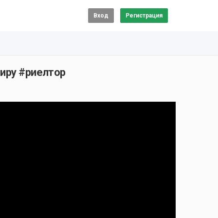
Вход
Регистрация
тиру #риелтор