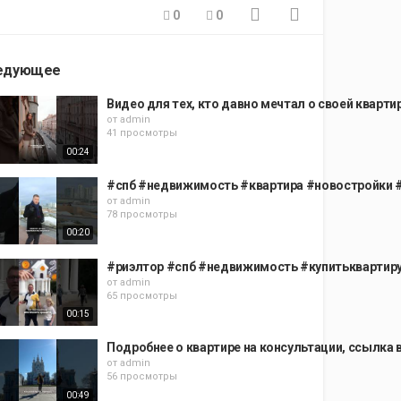
0
0
едующее
Видео для тех, кто давно мечтал о своей кварт
от
admin
41 просмотры
00:24
#спб #недвижимость #квартира #новостройки #
от
admin
78 просмотры
00:20
#риэлтор #спб #недвижимость #купитьквартиру
от
admin
65 просмотры
00:15
Подробнее о квартире на консультации, ссылка
от
admin
56 просмотры
00:49