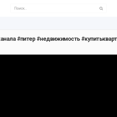
 канала #питер #недвижимость #купитьквар