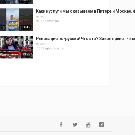
Какие услуги мы оказываем в Питере и Москве.
от
admin
97 просмотры
00:45
Реновация по-русски! Что это? Закон принят - к
от
admin
7,602 просмотры
13:25