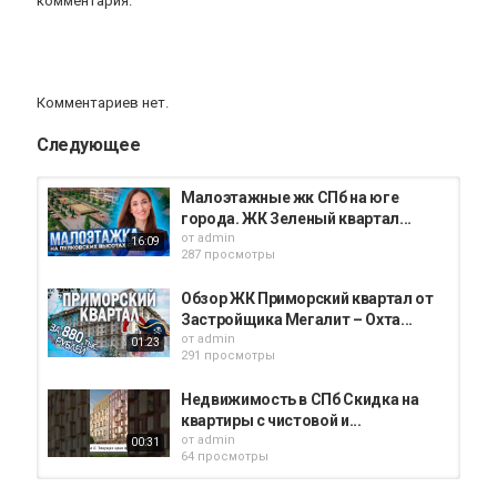
комментария.
Комментариев нет.
Следующее
Малоэтажные жк СПб на юге
города. ЖК Зеленый квартал...
от
admin
16:09
287 просмотры
Обзор ЖК Приморский квартал от
Застройщика Мегалит – Охта...
от
admin
01:23
291 просмотры
Недвижимость в СПб Скидка на
квартиры с чистовой и...
от
admin
00:31
64 просмотры