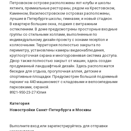
Петровском острове расположены яхт-клубы и школы
яхтинга, премиальные рестораны, рядом на Крестовском,
Каменном, Василеостровском островах расположены,
лучшие в Петербурге школы, гимназии, и новый стадион.
В квартире большие окна, лоджия с витражным
остеклением. В доме предусмотрены просторные входные
группы со стильными холлами, выполненные по
индивидуальному дизайн-проекту с зонами reception и
колясочными. Территория полностью закрыта по
периметру, установлены камеры видеонаблюдения,
круглосуточная охрана и многоуровневая система доступа.
Двор также полностью закрыт от машин, здесь создан
продуманный ландшафтный дизайн. Здесь расположатся
беседки для отдыха, прогулочная аллея, детские и
спортивные площадки. Предусмотрен большой подземный
паркинг на 440 машиномест с кладовыми и велосипедными
парковками, охраной.
8921-950-23-27 Юлия
Категория
Новостройки Санкт-Петербурга и Москвы
Выполните вход
или
зарегистрируйтесь
для отправки