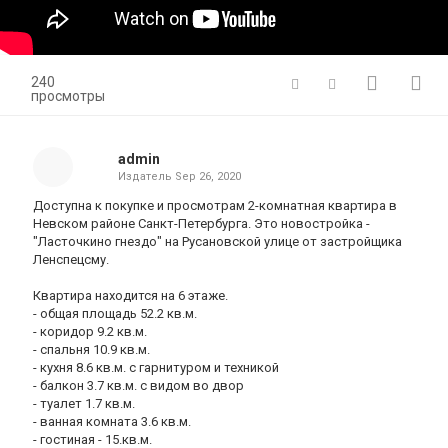
240
просмотры
admin
Издатель
Sep 26, 2020
Доступна к покупке и просмотрам 2-комнатная квартира в
Невском районе Санкт-Петербурга. Это новостройка -
"Ласточкино гнездо" на Русановской улице от застройщика
Ленспецсму.
Квартира находится на 6 этаже.
- общая площадь 52.2 кв.м.
- коридор 9.2 кв.м.
- спальня 10.9 кв.м.
- кухня 8.6 кв.м. с гарнитуром и техникой
- балкон 3.7 кв.м. с видом во двор
- туалет 1.7 кв.м.
- ванная комната 3.6 кв.м.
- гостиная - 15.кв.м.