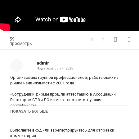
59
просмотры
admin
Издатель
Jun 4, 2025
Организована группой профессионалов, работающих на
рынке недвижимости с 2001 года.
▫️Сотрудники фирмы прошли аттестацию в Ассоциации
Риэлторов СПб и ЛО и имеют соответствующие
сертификаты.
ПОКАЗАТЬ БОЛЬШЕ
▫️Бесплатно предоставим большой выбор реальных
предложений по вашим критериям в день обращения‼️
Выполните вход
или
зарегистрируйтесь
для отправки
▫️Специальные условия от банков партнёров и ведущих
комментария.
застройщиков СПб и ЛО помогают получить клиентам