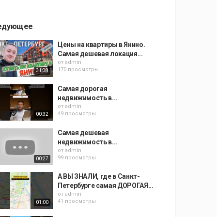
едующее
Цены на квартиры в Янино.
Самая дешевая локация...
от
admin
170 просмотры
31:38
Самая дорогая
недвижимость в...
от
admin
49 просмотры
00:32
Самая дешевая
недвижимость в...
от
admin
99 просмотры
00:27
А ВЫ ЗНАЛИ, где в Санкт-
Петербурге самая ДОРОГАЯ...
от
admin
41 просмотры
01:00