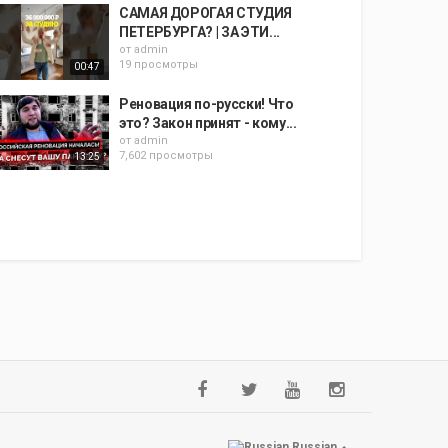
САМАЯ ДОРОГАЯ СТУДИЯ
ПЕТЕРБУРГА? | ЗА ЭТИ...
от
admin
19 просмотры
00:47
Реновация по-русски! Что
это? Закон принят - кому...
от
admin
7,602 просмотры
13:25
Russian