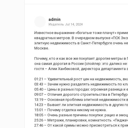
admin
Издатель
Jul 14, 2024
Известное выражение «богатые тоже плачут» примени
квадратных метров. В очередном выпуске «ПСК Эксп
элитную недвижимость в Санкт-Петербурге очень неп
Москве.
Почему, кто и как все же покупает дорогие метры в 
она самая дорогая в России (спойлер: это далеко не
гостя – Алии Ханбековой, директора департамента 
01:21 – Удивительный рост цен на недвижимость, в
03:43 – Зачем нужно разделять недвижимость по кла
05:40 – Цены в разных городах: огромная разница и 
09:07 – Отличия дорогого строительства в Петербур
13:19 – Основная проблема элитной недвижимости в
14:23 – Бывает ли элитная недвижимость в других г
15:01 – Почему отделка никому не нужна.
18:05 – Очень разные причины покупки: рацио и эмоц
25:26 – Метражи, планировки, комнатность. «Пиджа
27:46 – От какой суммы можно присмотреться к пре