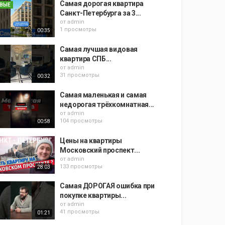
Самая дорогая квартира
ВЫЕ
Санкт-Петербурга за 3...
от
admin
1 просмотры
00:35
Самая лучшая видовая
квартира СПБ...
от
admin
31 просмотры
00:32
Самая маленькая и самая
недорогая трёхкомнатная...
от
admin
104 просмотры
00:58
Цены на квартиры
Московский проспект...
от
admin
133 просмотры
28:03
Самая ДОРОГАЯ ошибка при
покупке квартиры...
от
admin
41 просмотры
01:21