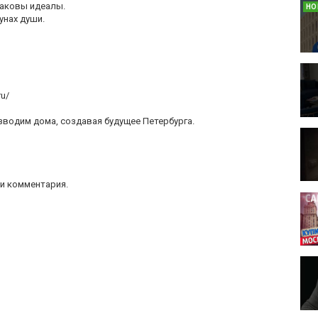
Каковы идеалы.
НО
унах души.
ru/
зводим дома, создавая будущее Петербурга.
и комментария.