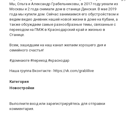
Мы, Ольга и Александр Грабельниковы, в 2017 году уехали из
Москвы и 2 года снимали дом в станице Динская. В мае 2019
года мы купили дом. Сейчас занимаемся его обустройством и
ведем видео дневник нашей новой жизни в доме на Кубани, а
также обсуждаем самые разнообразные темы, связанные с
переездом на ПМЖ в Краснодарский край и жизнью в
Станице.
Всем, зашедшим на наш канал желаем хорошего дня и
семейного счастья!
#домнаюге #переезд #краснодар
Наша группа Вконтакте - https://vk.com/grablilive
Категория
Новостройки
Выполните вход
или
зарегистрируйтесь
для отправки
комментария.