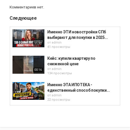
Комментариев нет.
Следующее
Именно ЭТИ новостройки СПб
выбирают для покупки в 2025...
от
admin
11:32
41 просмотры
Кейс: купили квартиру по
сниженной цене
от
admin
00:16
134 просмотры
Именно ЭТА ИПОТЕКА -
единственный способ покупки...
от
admin
07:11
22 просмотры
Кто такие ставни? | Новостройки
СПб
от
admin
00:33
39 просмотры