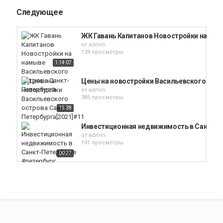
Следующее
ЖК Гавань Капитанов Новостройки на нам
от
admin
139 просмотры
1:14:07
Цены на новостройки Васильевского остр
от
admin
385 просмотры
15:38
Инвестиционная недвижимость в Санкт-П
от
admin
101 просмотры
00:27
Квартира-студия, 28 м², 3/9 эт.,Санкт-Пете
от
admin
309 просмотры
01:39
Цены на квартиры в Санкт-Петербург.Нам