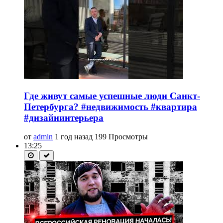
Где живут самые успешные люди Санкт-
Петербурга? #недвижимость #квартира
#дизайнинтерьера
от
admin
1 год назад
199 Просмотры
13:25