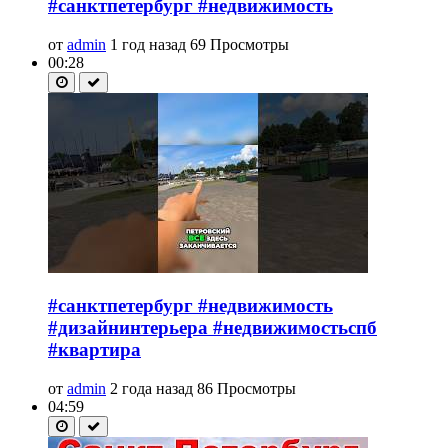
#санктпетербург #недвижимость
от
admin
1 год назад
69 Просмотры
00:28
#санктпетербург #недвижимость
#дизайнинтерьера #недвижимостьспб
#квартира
от
admin
2 года назад
86 Просмотры
04:59