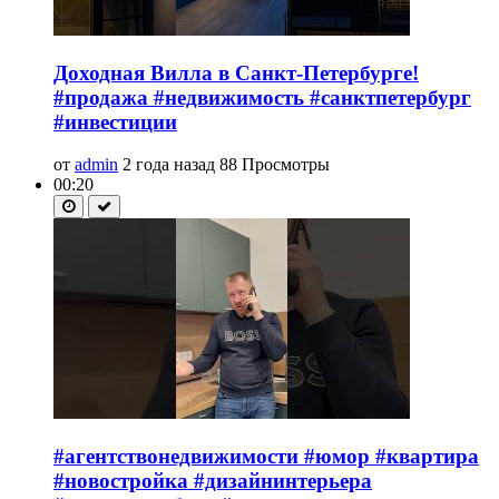
Доходная Вилла в Санкт-Петербурге!
#продажа #недвижимость #санктпетербург
#инвестиции
от
admin
2 года назад
88 Просмотры
00:20
#агентствонедвижимости #юмор #квартира
#новостройка #дизайнинтерьера