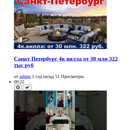
Санкт Петербург 4к вилла от 30 млн 322
тыс руб
от
admin
1 год назад
51 Просмотры
00:22