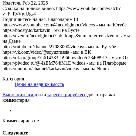
Издатель
Feb 22, 2025
Ссылка на полное видео: https://www.youtube.com/watch?
v=F_RyVgiUgs4
Подпишитесь на нас. Благодарим !!!
https://www.youtube.com/@nedvigimoct/videos - мы на Ютубе
https://boosty.to/karkavin - мы на Бусте
https://dzen.ru/nedvigimoct?tab=longs&utm_referrer=dzen.ru - мы
на Дзене
https://rutube.ru/channel/27083000/videos/ - мы на Рутубе
https://vk.com/video/@soyuzrussia - мы в ВК
https://ok.ru/group/55614383259665/video/c23408913 - мы в Ок
https://plvideo.ru/@-IzEM764iM1D/videos - мы на Платформе
https://nuum.ru/channel/karkavin/videos - мы на Nuum
Категория
Цены на недвижимость
Выполните вход
или
зарегистрируйтесь
для отправки
комментария.
Комментариев нет.
Следующее