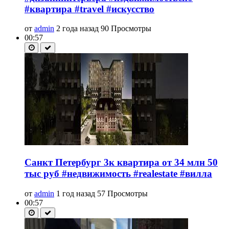
#квартира #travel #искусство
от
admin
2 года назад
90 Просмотры
00:57
Санкт Петербург 3к квартира от 34 млн 50
тыс руб #недвижимость #realestate #вилла
от
admin
1 год назад
57 Просмотры
00:57