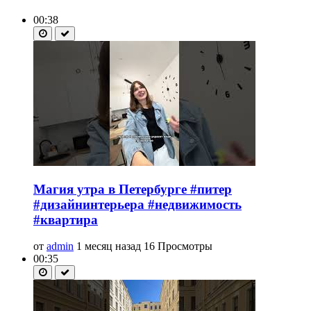
00:38
Магия утра в Петербурге #питер
#дизайнинтерьера #недвижимость
#квартира
от
admin
1 месяц назад
16 Просмотры
00:35