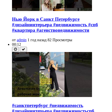
Нью Йорк в Санкт Петербурге
#дизайнинтерьера #недвижимость #спб
#квартира #агенствонедвижимости
от
admin
1 год назад
82 Просмотры
00:12
#санктпетербург #недвижимость
#дизайнинтерьера #недвижимостьспб