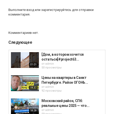
Выполните вход
или
зарегистрируйтесь
для отправки
комментария.
Комментариев нет.
Следующее
[Дом, в котором хочется
остаться]#project63...
от
admin
01:01
50 просмотры
Цены на квартиры в Санкт
Петербурге. Район ОГОНЬ...
от
admin
19:37
92 просмотры
Московский район, СПб:
реальные цены 2025 — что...
от
admin
18:28
59 просмотры