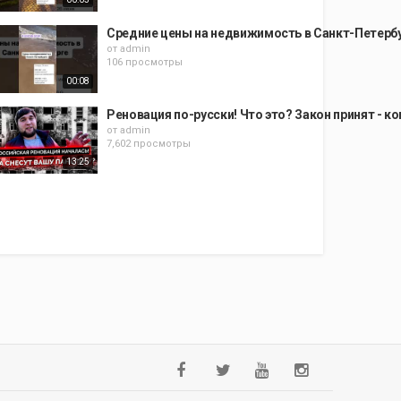
Средние цены на недвижимость в Санкт-Петерб
от
admin
106 просмотры
00:08
Реновация по-русски! Что это? Закон принят - к
от
admin
7,602 просмотры
13:25