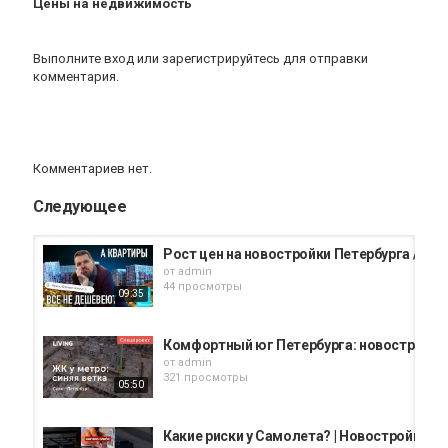
Цены на недвижимость
Выполните вход
или
зарегистрируйтесь
для отправки
комментария.
Комментариев нет.
Следующее
Рост цен на новостройки Петербурга / Рис
от
admin
44 просмотры
09:35
Комфортный юг Петербурга: новостройки 
от
admin
321 просмотры
05:50
Какие риски у Самолета? | Новостройки С