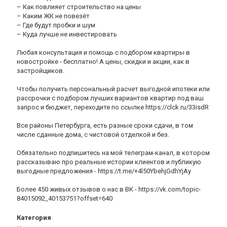
– Как повлияет строительство на цены
– Каким ЖК не повезёт
– Где будут пробки и шум
– Куда лучше не инвестировать
Любая консультация и помощь с подбором квартиры в
новостройке - бесплатно! А цены, скидки и акции, как в
застройщиков.
Чтобы получить персональный расчет выгодной ипотеки или
рассрочки с подбором лучших вариантов квартир под ваш
запрос и бюджет, переходите по ссылке https://clck.ru/33isdR
Все районы Петербурга, есть разные сроки сдачи, в том
числе сданные дома, с чистовой отделкой и без.
Обязательно подпишитесь на мой телеграм-канал, в котором
рассказываю про реальные истории клиентов и публикую
выгодные предложения - https://t.me/+4l50YbehjGdhYjAy
Более 450 живых отзывов о нас в ВК - https://vk.com/topic-
84015092_40153751?offset=640
Категория