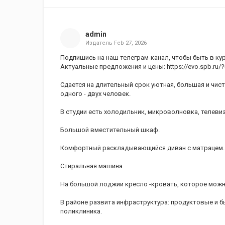
admin
Издатель
Feb 27, 2026
Подпишись на наш телеграм-канал, чтобы быть в курс
Актуальные предложения и цены: https://evo.spb.ru/
Сдается на длительный срок уютная, большая и чис
одного - двух человек.
В студии есть холодильник, микроволновка, телевиз
Большой вместительный шкаф.
Комфортный раскладывающийся диван с матрацем.
Стиральная машина.
На большой лоджии кресло -кровать, которое можно
В районе развита инфраструктура: продуктовые и б
поликлиника.