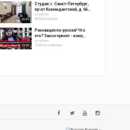
Студия: г. Санкт-Петербург,
пр-кт Комендантский, д. 66...
от
admin
40 просмотры
00:49
Реновация по-русски! Что
это? Закон принят - кому...
от
admin
7,604 просмотры
13:25
Russian