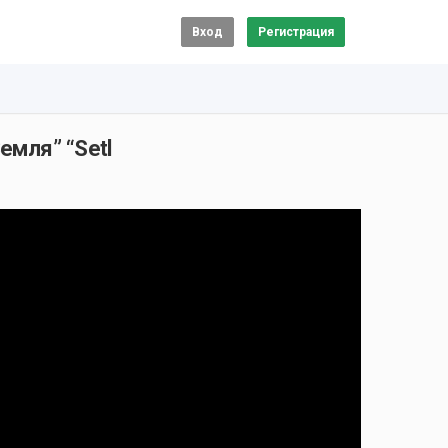
Вход
Регистрация
емля” “Setl