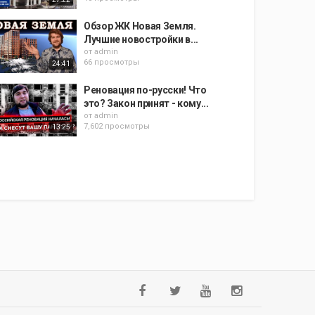
Обзор ЖК Новая Земля.
Лучшие новостройки в...
от
admin
66 просмотры
24:41
Реновация по-русски! Что
это? Закон принят - кому...
от
admin
7,602 просмотры
13:25