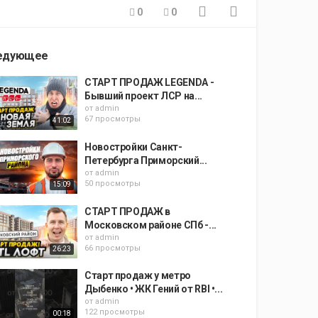
0
0
едующее
СТАРТ ПРОДАЖ LEGENDA -
Бывший проект ЛСР на...
от
admin
67 просмотры
41:02
Новостройки Санкт-
Петербурга Приморский...
от
admin
50 просмотры
15:09
СТАРТ ПРОДАЖ в
Московском районе СПб -...
от
admin
66 просмотры
26:23
Старт продаж у метро
Дыбенко • ЖК Гений от RBI •...
от
admin
122 просмотры
00:18