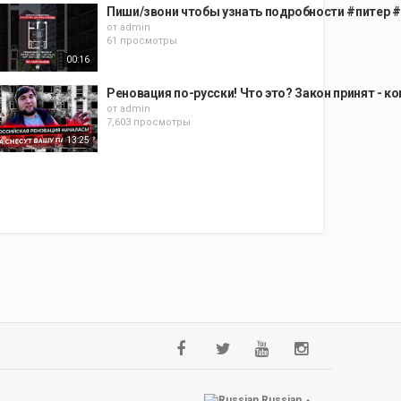
Пиши/звони чтобы узнать подробности #питер 
от
admin
61 просмотры
00:16
Реновация по-русски! Что это? Закон принят - к
от
admin
7,603 просмотры
13:25
Russian