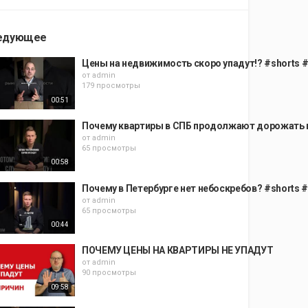
едующее
Цены на недвижимость скоро упадут!? #shorts
от
admin
179 просмотры
00:51
Почему квартиры в СПБ продолжают дорожать в
от
admin
65 просмотры
00:58
Почему в Петербурге нет небоскребов? #shorts
от
admin
65 просмотры
00:44
ПОЧЕМУ ЦЕНЫ НА КВАРТИРЫ НЕ УПАДУТ
от
admin
90 просмотры
09:58