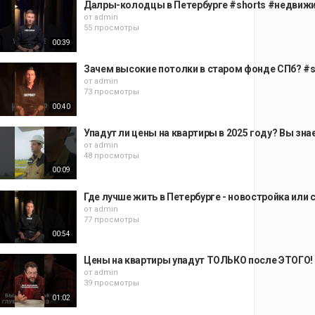
Далры-колодцы в Петербурге #shorts #недвижи
от
admin
55 просмотры
00:39
Зачем высокие потолки в старом фонде СПб? #
от
admin
73 просмотры
00:40
Упадут ли цены на квартиры в 2025 году? Вы з
от
admin
48 просмотры
00:09
Где лучше жить в Петербурге - новостройка ил
от
admin
77 просмотры
00:54
Цены на квартиры упадут ТОЛЬКО после ЭТОГО!
от
admin
39 просмотры
01:02