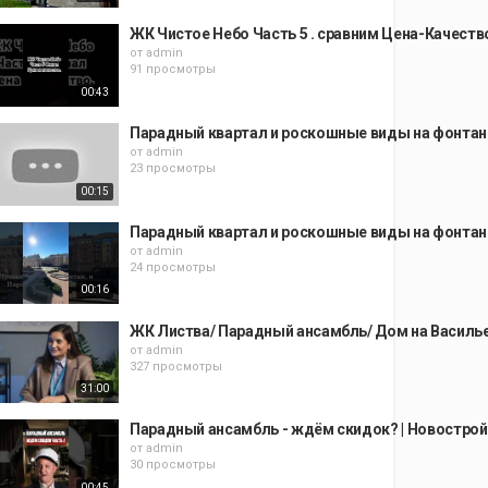
ЖК Чистое Небо Часть 5 . сравним Цена-Качест
от
admin
91 просмотры
00:43
Парадный квартал и роскошные виды на фонта
от
admin
23 просмотры
00:15
Парадный квартал и роскошные виды на фонта
от
admin
24 просмотры
00:16
ЖК Листва/ Парадный ансамбль/ Дом на Васильев
от
admin
327 просмотры
31:00
Парадный ансамбль - ждём скидок? | Новостро
от
admin
30 просмотры
00:45