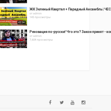
ЖК Зеленый Квартал + Парадный Ансамбль | 
от
admin
145 просмотры
43:34
Реновация по-русски! Что это? Закон принят - к
от
admin
7,604 просмотры
13:25