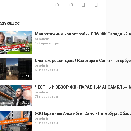
0
0
едующее
Малоэтажные новостройки СПб. ЖК Парадный а
от
admin
128 просмотры
17:36
Очень хорошая цена ! Квартира в Санкт-Петербу
от
admin
50 просмотры
00:34
ЧЕСТНЫЙ ОБЗОР ЖК «ПАРАДНЫЙ АНСАМБЛЬ» Качес
от
admin
71 просмотры
08:00
ЖК Парадный Ансамбль. Санкт-Петербург. Обз
от
admin
46 просмотры
02:53