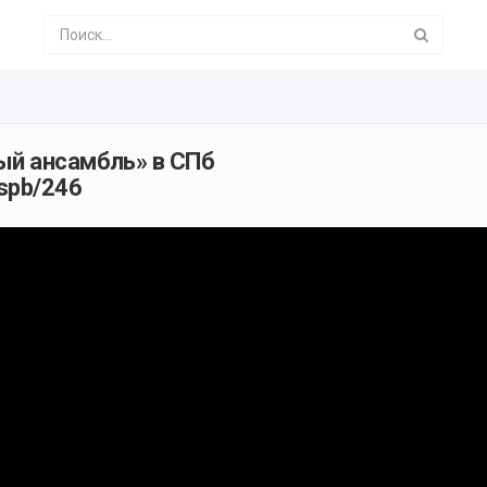
ый ансамбль» в СПб
yspb/246