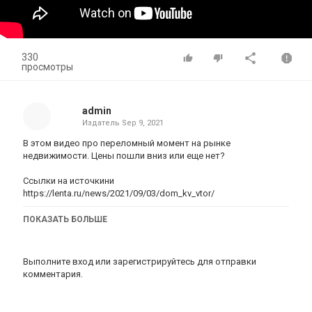
330
просмотры
admin
Издатель
Sep 9, 2021
В этом видео про переломный момент на рынке
недвижимости. Цены пошли вниз или еще нет?
Ссылки на источкини
https://lenta.ru/news/2021/09/03/dom_kv_vtor/
Интервью Г.Грефа
ПОКАЗАТЬ БОЛЬШЕ
https://youtu.be/XMO0LeMl0x8?t=166
Выполните вход
или
зарегистрируйтесь
для отправки
комментария.
Категория
Новостройки