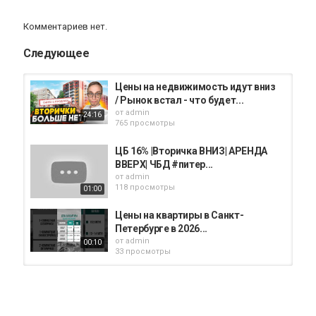
Теги
недвижимость
,
купить жилье
,
цена
,
квартира
Комментариев нет.
Следующее
Цены на недвижимость идут вниз
/ Рынок встал - что будет...
от
admin
24:16
765 просмотры
ЦБ 16% |Вторичка ВНИЗ| АРЕНДА
ВВЕРХ| ЧБД #питер...
от
admin
118 просмотры
01:00
Цены на квартиры в Санкт-
Петербурге в 2026...
от
admin
00:10
33 просмотры
ЦЕНЫ НА НЕДВИЖИМОСТЬ:
ключевая ставка ЦБ, льготная...
от
admin
12:26
454 просмотры