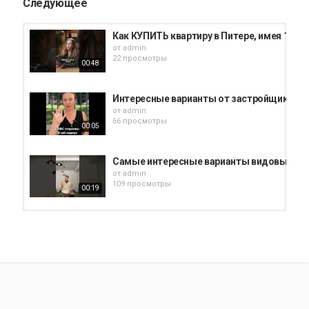
Следующее
Как КУПИТЬ квартиру в Питере, имея 1 М
от
admin
22 просмотры
00:48
Интересные варианты от застройщиков 
от
admin
66 просмотры
00:05
Самые интересные варианты видовых ква
от
admin
109 просмотры
00:19
Интересные варианты от застройщиков Н
от
admin
64 просмотры
00:18
Квартиры под аренду в Санкт-Петербурге.
от
admin
69 просмотры