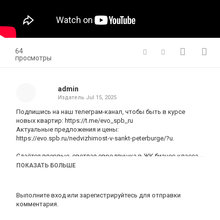
64
просмотры
admin
Издатель
Jul 15, 2025
Подпишись на наш телеграм-канал, чтобы быть в курсе
новых квартир: https://t.me/evo_spb_ru
Актуальные предложения и цены:
https://evo.spb.ru/nedvizhimost-v-sankt-peterburge/?u.
Сдаётся впервые, светлая евродвушка в ЖК бизнес-класса
"Чёрная речка"
ПОКАЗАТЬ БОЛЬШЕ
Выполните вход
или
зарегистрируйтесь
для отправки
Предлагается в аренду современная, уютная евродвушка на
комментария.
длительный срок в престижном жилом комплексе бизнес-
класса "Чёрная речка", недалеко от исторического центра