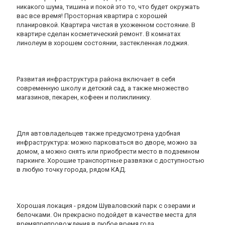
никакого шума, тишина и покой это то, что будет окружать
вас все время! Просторная квартира с хорошей
планировкой. Квартира чистая в ухоженном состояние. В
квартире сделан косметический ремонт. В комнатах
линолеум в хорошем состоянии, застекленная лоджия.
Развитая инфраструктура района включает в себя
современную школу и детский сад, а также множество
магазинов, пекарен, кофеен и поликлинику.
Для автовладельцев также предусмотрена удобная
инфраструктура: можно парковаться во дворе, можно за
домом, а можно снять или приобрести место в подземном
паркинге. Хорошие транспортные развязки с доступностью
в любую точку города, рядом КАД.
Хорошая локация - рядом Шуваловский парк с озерами и
белочками. Он прекрасно подойдет в качестве места для
времяпрепровождения в любое время года.