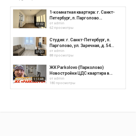
1-комнатная квартира: г. Санкт-
Петербург, п. Парголово...
от
admin
01:02
62 просмотры
Студия: г. Санкт-Петербург, п.
Парголово, ул. Заречная, д. 54...
от
admin
01:33
88 просмотры
ЖК Parkolovo (Парколово)
Новостройки ЦДС квартира в...
от
admin
1:11:48
180 просмотры
1-к. квартира: г. Санкт-
Петербург,Выборгский р-н,п...
от
admin
00:40
75 просмотры
1-к. квартира: г. Санкт-Петербург,
п. Парголово, дорога...
от
admin
01:58