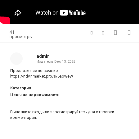
41
просмотры
admin
Издатель
Dec 13, 2025
Предложение по ссылке
https://ndv.nmarket.pro/s/5aoweW
Категория
Цены на недвижимость
Выполните вход
или
зарегистрируйтесь
для отправки
комментария.