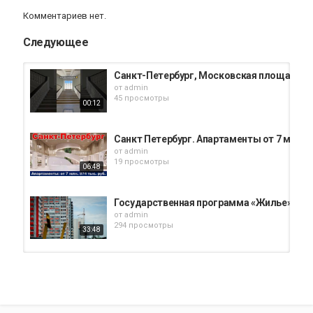
Комментариев нет.
Следующее
Санкт-Петербург, Московская площадь. 
от
admin
45 просмотры
00:12
Санкт Петербург. Апартаменты от 7 млн. 8
от
admin
19 просмотры
06:48
Государственная программа «Жилье» и ль
от
admin
294 просмотры
33:48
ЖК Vertikal Московская Новостройки, не
от
admin
22 просмотры
00:22