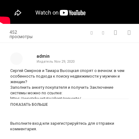
452
просмотры
admin
Издатель
Nov 29, 2020
Сергей Смирнов и Тамара Высоцкая спорят о вечном: в чем
особенность подхода к поиску недвижимости у мужчин и
женщин?
Заполнить анкету покупателя и получить Заключение
системы можно по ссылке:
https://vysotsky.estate/client/requests/
Получить финансовый план по открытию офиса Vysotsky
ПОКАЗАТЬ БОЛЬШЕ
Estate: https://vysotsky.estate/franchise/
Эпизоды:
00:00 О чем пойдет речь?
Выполните вход
или
зарегистрируйтесь
для отправки
01:00 Как женщина и мужчина смотрят объект
комментария.
недвижимости?
01:50 Как ведут себя мужчина и женшина на консультации?