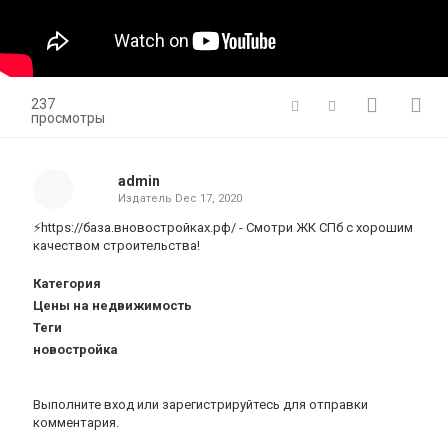
237
просмотры
admin
Издатель
Dec 17, 2020
⚡https://база.вновостройках.рф/ - Смотри ЖК СПб с хорошим
качеством строительства!
Категория
Цены на недвижимость
Теги
новостройка
Выполните вход
или
зарегистрируйтесь
для отправки
комментария.