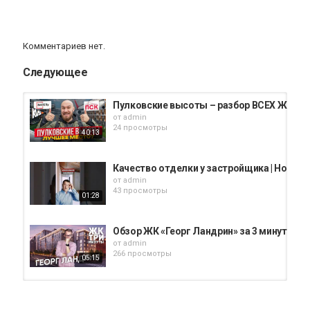
Комментариев нет.
Следующее
Пулковские высоты – разбор ВСЕХ ЖК: Setl
от
admin
24 просмотры
40:13
Качество отделки у застройщика | Новос
от
admin
43 просмотры
01:28
Обзор ЖК «Георг Ландрин» за 3 минуты | 
от
admin
266 просмотры
05:15
Дом 216 м² на участке 6 сот в п Аннински
от
admin