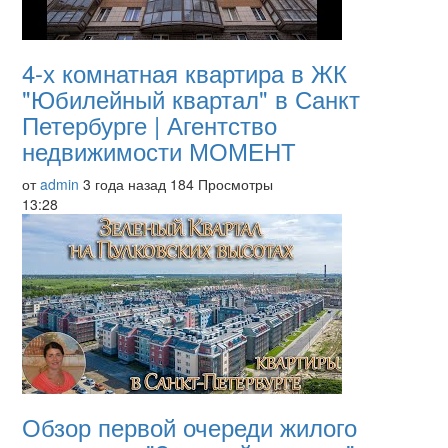
4-х комнатная квартира в ЖК
"Юбилейный квартал" в Санкт
Петербурге | Агентство
недвижимости МОМЕНТ
от
admin
3 года назад
184 Просмотры
13:28
Обзор первой очереди жилого