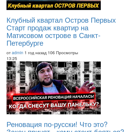
Клубный квартал Остров Первых
Старт продаж квартир на
Матисовом острове в Санкт-
Петербурге
от
admin
1 год назад
106 Просмотры
13:25
Реновация по-русски! Что это?
Закон принят - кому стоит бояться?